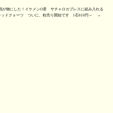
我が物にした！イケメンO君 サチャロカブレスに組み入れる
ッドクォーツ ついに、粒売り開始です 1石810円～
→