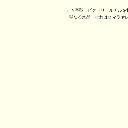
←
V字型 ビクトリールチルを
聖なる水晶 それはヒマラヤレ