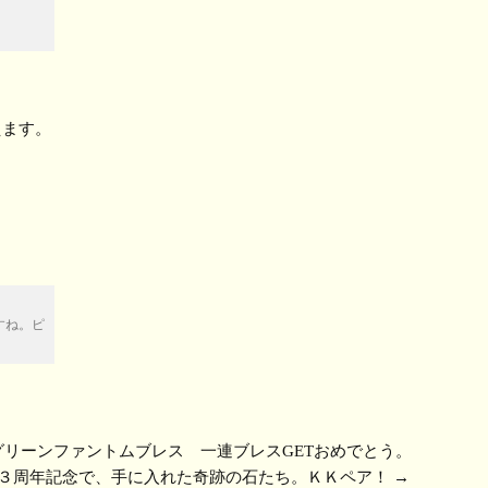
えます。
すね。ピ
。
、グリーンファントムブレス 一連ブレスGETおめでとう。
３周年記念で、手に入れた奇跡の石たち。ＫＫペア！
→