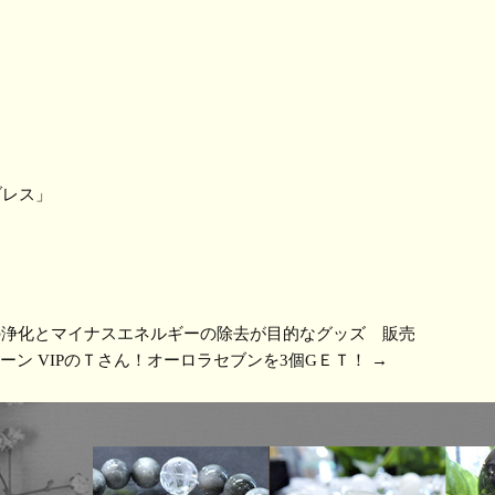
ブレス」
の浄化とマイナスエネルギーの除去が目的なグッズ 販売
トーン VIPのＴさん！オーロラセブンを3個GＥＴ！
→