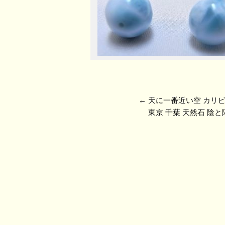
←
天に一番近い空 カリ
東京 千葉 天然石 陰