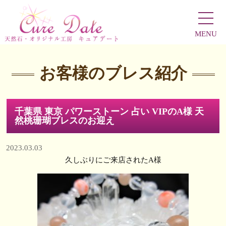
MENU
お客様のブレス紹介
千葉県 東京 パワーストーン 占い VIPのA様 天
然桃珊瑚ブレスのお迎え
2023.03.03
久しぶりにご来店されたA様