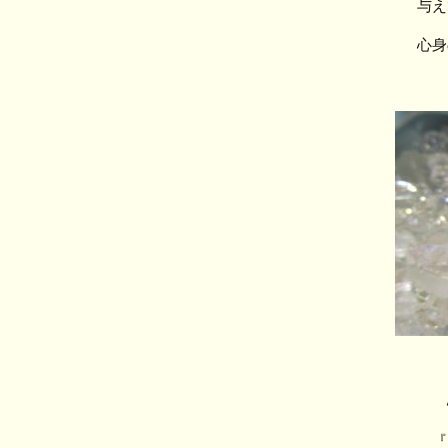
与え
心身
『