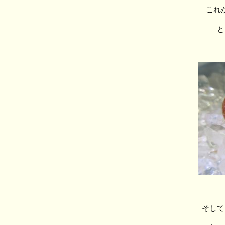
これ
と
そして