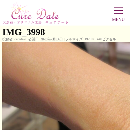
←
東京都 千葉県 パワーストーン 占い VIPのN様
MENU
IMG_3998
投稿者:
curedate
|
公開日:
2026年2月14日
|
フルサイズ:
1920 × 1440
ピクセル