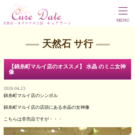
MENU
天然石 サ行
【錦糸町マルイ店のオススメ】 水晶 のミニ女神
像
2026.04.23
錦糸町マルイ店のシンボル
錦糸町マルイ店の店頭にある水晶の女神像
こちらは非売品ですが・・・