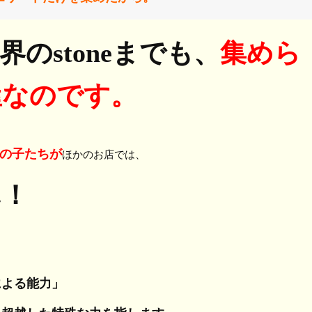
のstoneまでも、
集めら
屋なのです。
の子たちが
ほかのお店では、
ん！
による能力」